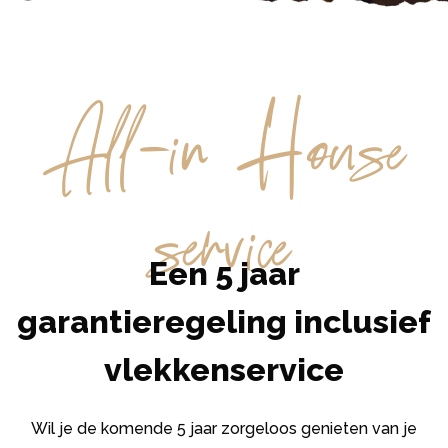
All-in House
service
Een 5 jaar
garantieregeling inclusief
vlekkenservice
Wil je de komende 5 jaar zorgeloos genieten van je