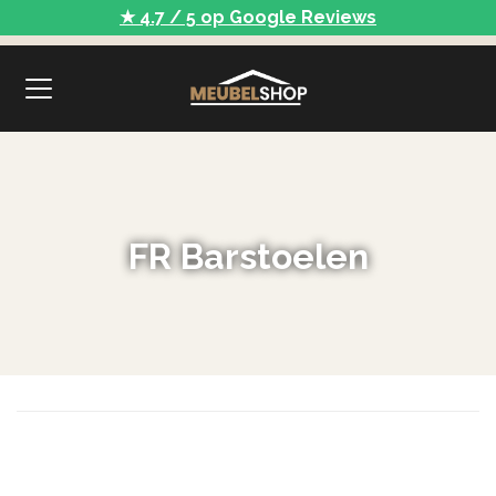
★ 4.7 / 5 op Google Reviews
FR Barstoelen