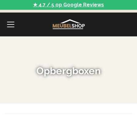
★ 4.7 / 5 op Google Reviews
Opbergboxen