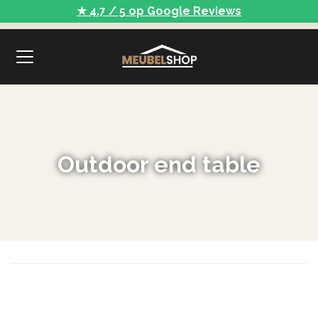
★ 4.7 / 5 op Google Reviews
Outdoor end table