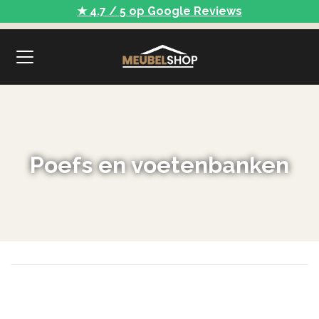
★ 4.7 / 5 op Google Reviews
Poefs en voetenbanken