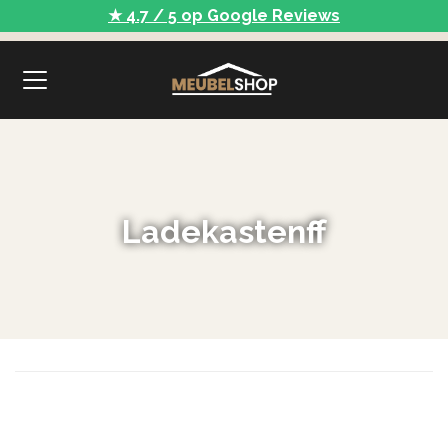
★ 4.7 / 5 op Google Reviews
Ladekastenff