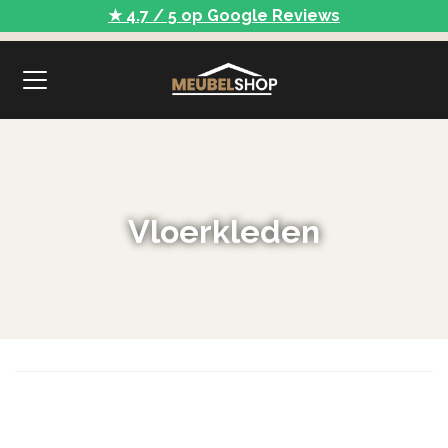
★ 4.7 / 5 op Google Reviews
Vloerkleden