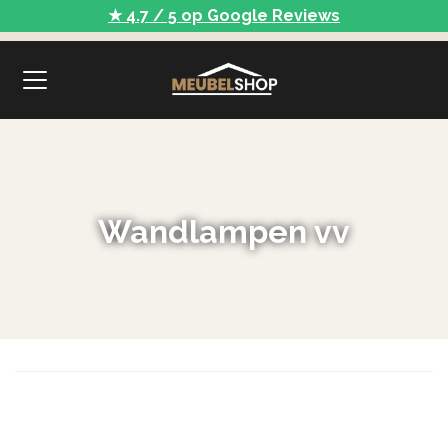
★ 4.7 / 5 op Google Reviews
Wandlampen vv