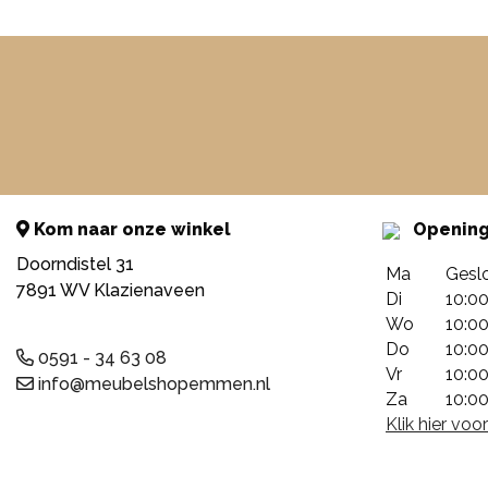
Kom naar onze winkel
Opening
Doorndistel 31
Ma
Gesl
7891 WV Klazienaveen
Di
10:00
Wo
10:00
Do
10:00
0591 - 34 63 08
Vr
10:00
info@meubelshopemmen.nl
Za
10:00
Klik hier vo