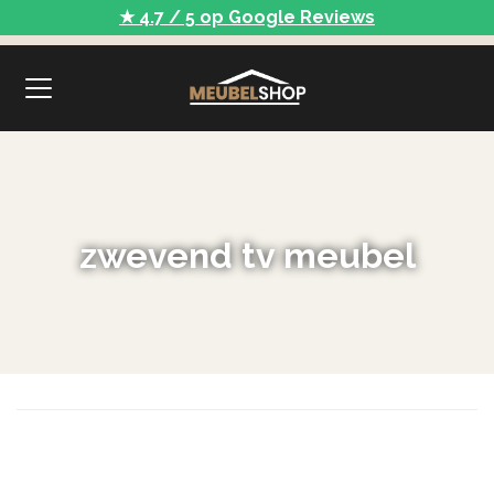
★ 4.7 / 5 op Google Reviews
zwevend tv meubel