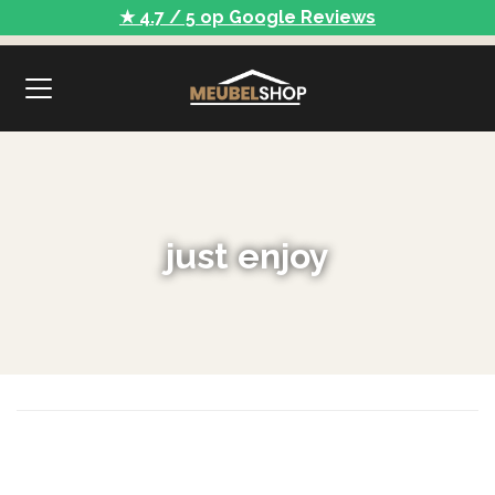
★ 4.7 / 5 op Google Reviews
just enjoy